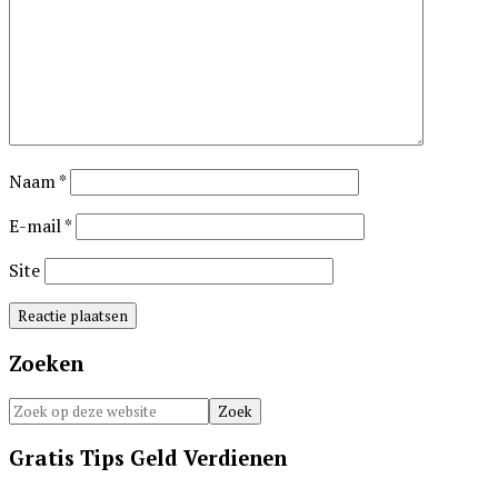
Naam
*
E-mail
*
Site
Primaire
Zoeken
Sidebar
Zoek
op
Gratis Tips Geld Verdienen
deze
website