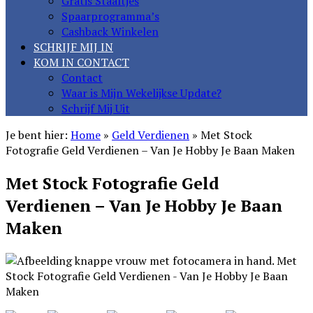
Gratis Staaltjes
Spaarprogramma’s
Cashback Winkelen
SCHRIJF MIJ IN
KOM IN CONTACT
Contact
Waar is Mijn Wekelijkse Update?
Schrijf Mij Uit
Je bent hier:
Home
»
Geld Verdienen
»
Met Stock
Fotografie Geld Verdienen – Van Je Hobby Je Baan Maken
Met Stock Fotografie Geld
Verdienen – Van Je Hobby Je Baan
Maken