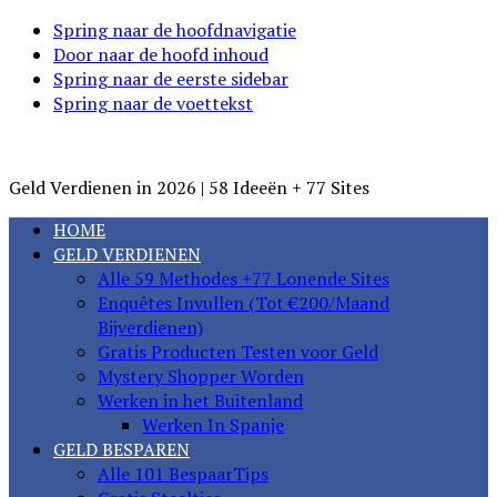
Spring naar de hoofdnavigatie
Door naar de hoofd inhoud
Spring naar de eerste sidebar
Spring naar de voettekst
MakkelijkGeld
Geld Verdienen in 2026 | 58 Ideeën + 77 Sites
HOME
GELD VERDIENEN
Alle 59 Methodes +77 Lonende Sites
Enquêtes Invullen (Tot €200/Maand
Bijverdienen)
Gratis Producten Testen voor Geld
Mystery Shopper Worden
Werken in het Buitenland
Werken In Spanje
GELD BESPAREN
Alle 101 BespaarTips