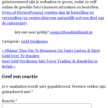
geïnteresseerd zijn je webadres te geven, zodat ze zelf
online de gewilde foto’s kunnen uitzoeken en bestellen.
Oypo of PicturePresent regelen dan de bestelling en
verzending (ze vragen hiervoor natuurlijk wel een deel van
de opbrengst)
.
Iets niet meer geldig?
contact@makkelijkgeld.be
Categorie:
Geld Verdienen
Vorig
« Slimme Tips Om Te Besparen Op Vaste Lasten & Meer
bericht:
Geld Over Te Houden
Volgend
Snel Geld Verdienen Met Forex Trading & Handelen in
bericht:
België »
Lees
Geef een reactie
Interacties
Je e-mailadres wordt niet gepubliceerd.
Vereiste velden zijn
gemarkeerd met
*
Reactie
*