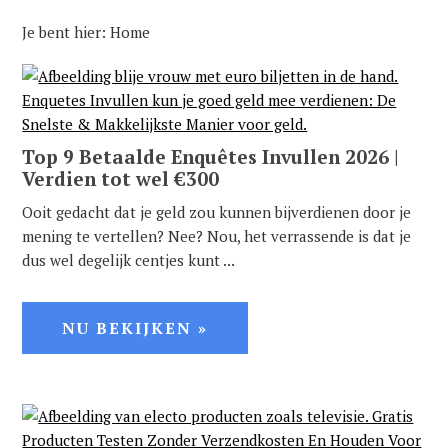
Spring
Door
Spring
Spring
Je bent hier:
Home
naar
naar
naar
naar
de
de
de
de
hoofdnavigatie
hoofd
eerste
voettekst
inhoud
sidebar
Top 9 Betaalde Enquêtes Invullen 2026 |
Verdien tot wel €300
Ooit gedacht dat je geld zou kunnen bijverdienen door je
mening te vertellen? Nee? Nou, het verrassende is dat je
dus wel degelijk centjes kunt ...
NU BEKIJKEN »