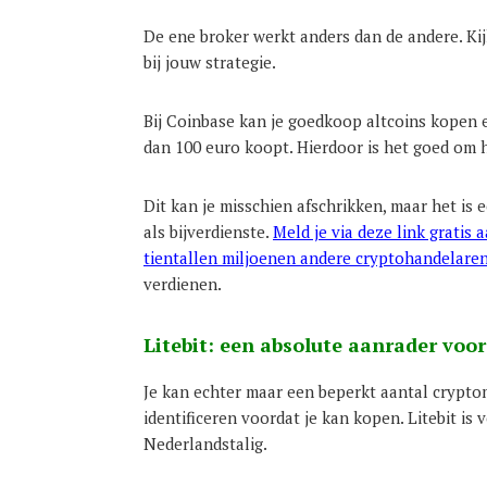
De ene broker werkt anders dan de andere. Kijk 
bij jouw strategie.
Bij Coinbase kan je goedkoop altcoins kopen e
dan 100 euro koopt. Hierdoor is het goed om hi
Dit kan je misschien afschrikken, maar het is 
als bijverdienste.
Meld je via deze link gratis
tientallen miljoenen andere cryptohandelaren
verdienen.
Litebit: een absolute aanrader vo
Je kan echter maar een beperkt aantal crypto
identificeren voordat je kan kopen. Litebit is
Nederlandstalig.