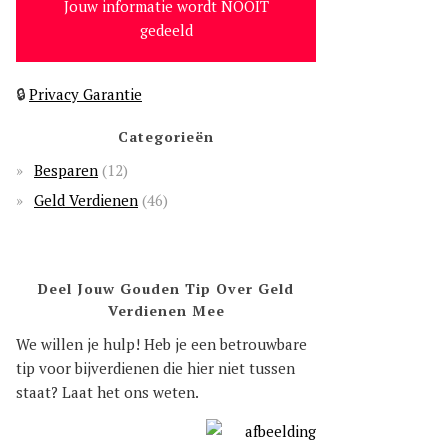
Jouw informatie wordt NOOIT
gedeeld
🔒
Privacy Garantie
Categorieën
Besparen
(12)
Geld Verdienen
(46)
Deel Jouw Gouden Tip Over Geld
Verdienen Mee
We willen je hulp! Heb je een betrouwbare
tip voor bijverdienen die hier niet tussen
staat? Laat het ons weten.