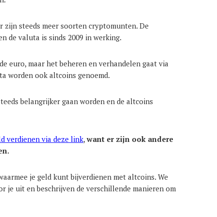
er zijn steeds meer soorten cryptomunten. De
n de valuta is sinds 2009 in werking.
 de euro, maar het beheren en verhandelen gaat via
uta worden ook altcoins genoemd.
eeds belangrijker gaan worden en de altcoins
ld verdienen via deze link
,
want er zijn ook andere
en.
waarmee je geld kunt bijverdienen met altcoins. We
or je uit en beschrijven de verschillende manieren om