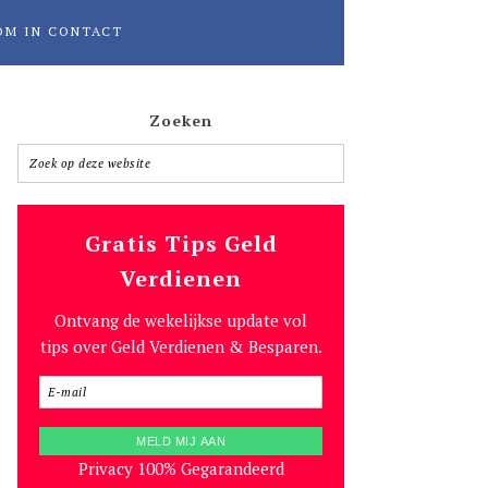
OM IN CONTACT
Zoeken
Gratis Tips Geld
Verdienen
Ontvang de wekelijkse update vol
tips over Geld Verdienen & Besparen.
Privacy 100% Gegarandeerd